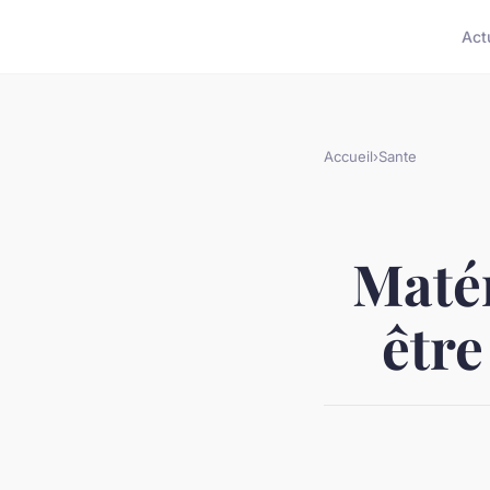
Act
Accueil
›
Sante
Matér
être