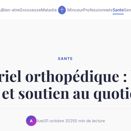
u
Bien-etre
Grossesse
Maladie
Minceur
Professionnels
Sante
Sen
SANTE
iel orthopédique :
 et soutien au quot
Axel
31 octobre 2025
5 min de lecture
A