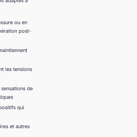
es adaptés à
essure ou en
pération post-
maintiennent
nt les tensions
s sensations de
tiques
ositifs qui
res et autres