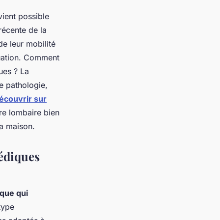
ient possible
récente de la
de leur mobilité
tuation. Comment
ues ? La
e pathologie,
écouvrir sur
re lombaire bien
la maison.
pédiques
que qui
type