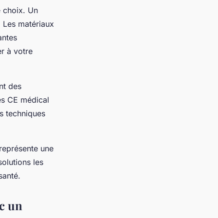
e choix. Un
. Les matériaux
antes
r à votre
nt des
és CE médical
es techniques
représente une
solutions les
santé.
ec un