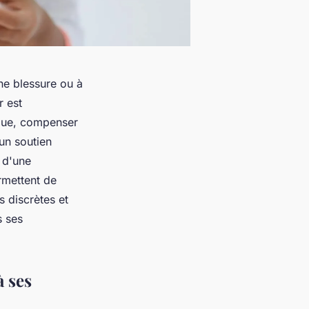
ne blessure ou à
r est
ique, compenser
un soutien
s d'une
ermettent de
s discrètes et
s ses
à ses