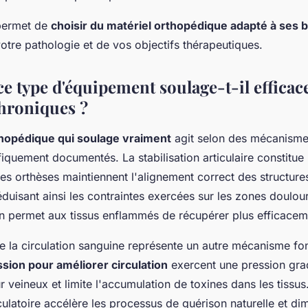
 permet de
choisir du matériel orthopédique adapté à ses 
otre pathologie et de vos objectifs thérapeutiques.
 type d'équipement soulage-t-il efficac
hroniques ?
thopédique qui soulage vraiment
agit selon des mécanisme
ifiquement documentés. La stabilisation articulaire constitue 
les orthèses maintiennent l'alignement correct des structure
éduisant ainsi les contraintes exercées sur les zones doulou
en permet aux tissus enflammés de récupérer plus efficacem
de la circulation sanguine représente un autre mécanisme f
ion pour améliorer circulation
exercent une pression gra
ur veineux et limite l'accumulation de toxines dans les tissus
culatoire accélère les processus de guérison naturelle et di