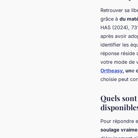
Retrouver sa li
grâce à
du maté
HAS (2024), 73% 
après avoir ad
identifier les é
réponse réside 
votre mode de v
Ortheasy
, un
e
choisie peut co
Quels sont 
disponible
Pour répondre e
soulage vraime