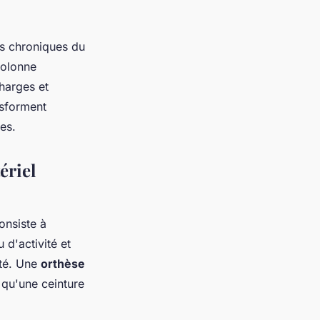
rs chroniques du
colonne
harges et
sforment
es.
ériel
onsiste à
 d'activité et
pté. Une
orthèse
qu'une ceinture