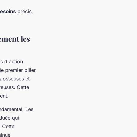
besoins
précis,
ement les
s d'action
le premier pilier
s osseuses et
reuses. Cette
ent.
ondamental. Les
duée qui
. Cette
minue