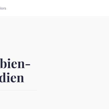
iors
 bien-
idien