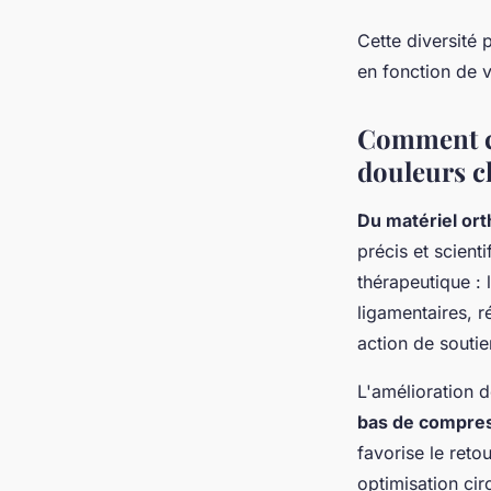
Cette diversité
en fonction de v
Comment ce
douleurs c
Du matériel or
précis et scient
thérapeutique : 
ligamentaires, r
action de souti
L'amélioration 
bas de compress
favorise le reto
optimisation cir