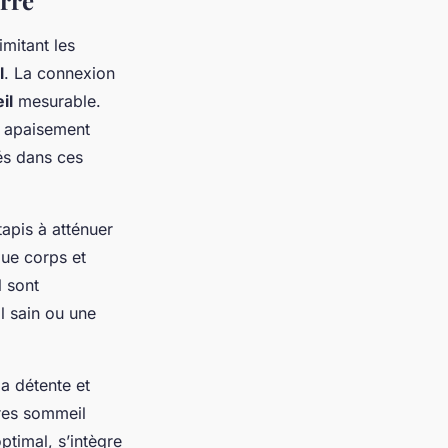
erre
imitant les
l
. La connexion
il
mesurable.
un apaisement
és dans ces
apis à atténuer
que corps et
l sont
l sain ou une
la détente et
ires sommeil
timal, s’intègre