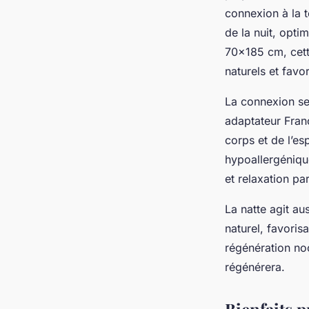
connexion à la t
de la nuit, opti
70x185 cm, cett
naturels et fav
La connexion se 
adaptateur Franc
corps et de l’es
hypoallergénique
et relaxation pa
La natte agit a
naturel, favoris
régénération noc
régénérera.