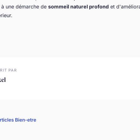
t à une démarche de
sommeil naturel profond
et d'amélior
rieur.
RIT PAR
xel
rticles Bien-etre