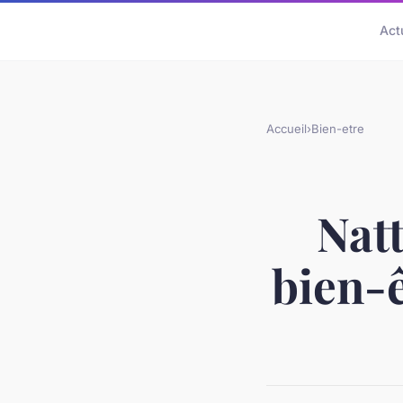
Act
Accueil
›
Bien-etre
Natt
bien-ê