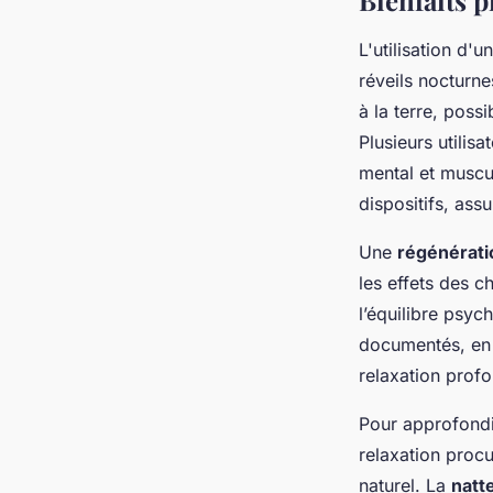
Bienfaits p
L'utilisation d'u
réveils nocturn
à la terre, poss
Plusieurs utilis
mental et muscul
dispositifs, ass
Une
régénérati
les effets des 
l’équilibre psyc
documentés, en 
relaxation prof
Pour approfondir,
relaxation proc
naturel. La
natte