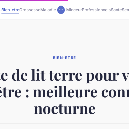
u
Bien-etre
Grossesse
Maladie
Minceur
Professionnels
Sante
Sen
BIEN-ETRE
e de lit terre pour 
tre : meilleure co
nocturne