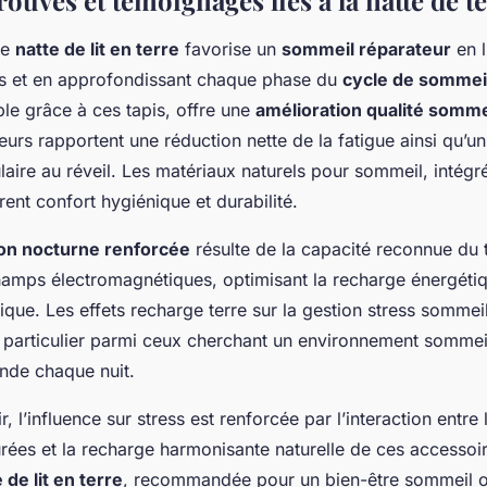
rouvés et témoignages liés à la natte de t
ne
natte de lit en terre
favorise un
sommeil réparateur
en l
es et en approfondissant chaque phase du
cycle de sommei
ible grâce à ces tapis, offre une
amélioration qualité somme
ateurs rapportent une réduction nette de la fatigue ainsi qu’
aire au réveil. Les matériaux naturels pour sommeil, intégr
urent confort hygiénique et durabilité.
on nocturne renforcée
résulte de la capacité reconnue du t
champs électromagnétiques, optimisant la recharge énergéti
hique. Les effets recharge terre sur la gestion stress sommei
particulier parmi ceux cherchant un environnement sommei
onde chaque nuit.
 l’influence sur stress est renforcée par l’interaction entre 
urées et la recharge harmonisante naturelle de ces accesso
 de lit en terre
, recommandée pour un bien-être sommeil op