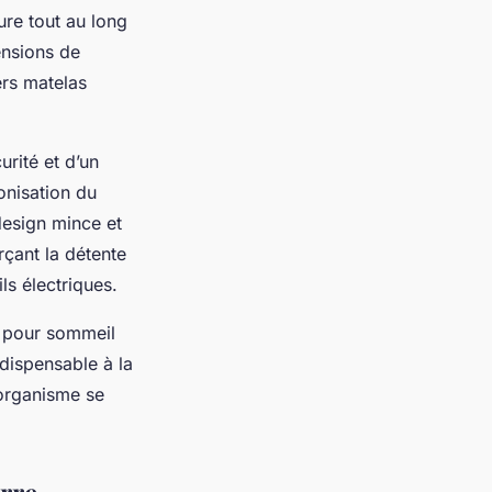
ure tout au long
ensions de
ers matelas
rité et d’un
monisation du
design mince et
rçant la détente
ls électriques.
e pour sommeil
ndispensable à la
 organisme se