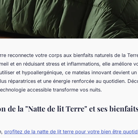
terre reconnecte votre corps aux bienfaits naturels de la Terr
eil et en réduisant stress et inflammations, elle améliore v
 utiliser et hypoallergénique, ce matelas innovant devient un 
plus réparatrices et une énergie renforcée au quotidien. Dé
echnologie accessible transforme vos nuits.
n de la "Natte de lit Terre" et ses bienfait
n,
profitez de la natte de lit terre pour votre bien être quotid