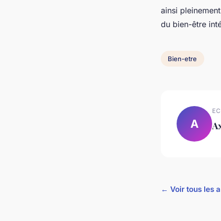
ainsi pleinemen
du bien-être inté
Bien-etre
EC
A
A
← Voir tous les a