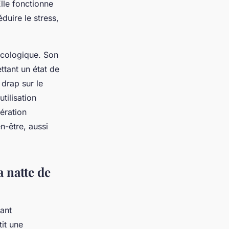
lle fonctionne
éduire le stress,
écologique. Son
ttant un état de
 drap sur le
tilisation
nération
n-être, aussi
 natte de
ant
it une