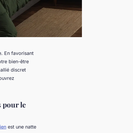
e. En favorisant
otre bien-être
allié discret
couvrez
s pour le
ien
est une natte