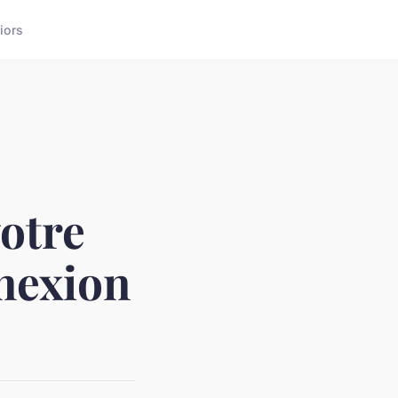
iors
votre
nnexion