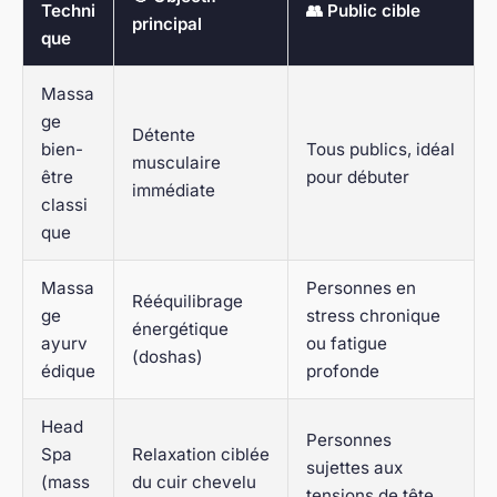
Techni
👥 Public cible
principal
que
Massa
ge
Détente
bien-
Tous publics, idéal
musculaire
être
pour débuter
immédiate
classi
que
Massa
Personnes en
Rééquilibrage
ge
stress chronique
énergétique
ayurv
ou fatigue
(doshas)
édique
profonde
Head
Personnes
Spa
Relaxation ciblée
sujettes aux
(mass
du cuir chevelu
tensions de tête