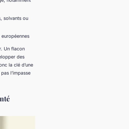
rage, notamment
s, solvants ou
es européennes
r. Un flacon
velopper des
onc la clé d’une
 pas l’impasse
nté