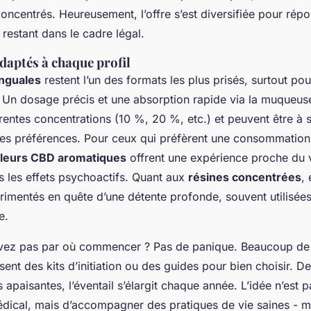
oncentrés. Heureusement, l’offre s’est diversifiée pour rép
 restant dans le cadre légal.
daptés à chaque profil
inguales
restent l’un des formats les plus prisés, surtout pou
 Un dosage précis et une absorption rapide via la muqueuse
érentes concentrations (10 %, 20 %, etc.) et peuvent être à
 les préférences. Pour ceux qui préfèrent une consommation
fleurs CBD aromatiques
offrent une expérience proche du
ns les effets psychoactifs. Quant aux
résines concentrées
, 
érimentés en quête d’une détente profonde, souvent utilisées
e.
avez pas par où commencer ? Pas de panique. Beaucoup de
ent des kits d’initiation ou des guides pour bien choisir. De
paisantes, l’éventail s’élargit chaque année. L’idée n’est 
édical, mais d’accompagner des pratiques de vie saines - m