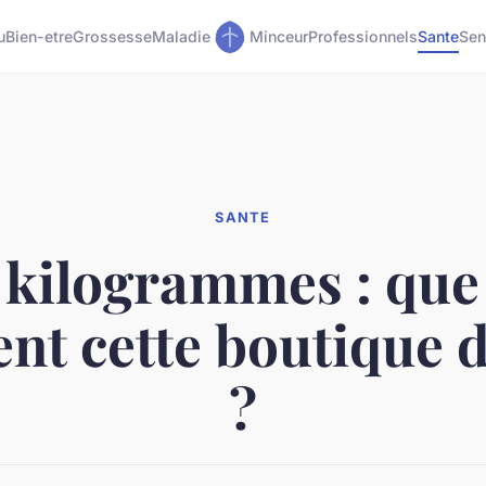
u
Bien-etre
Grossesse
Maladie
Minceur
Professionnels
Sante
Sen
SANTE
 kilogrammes : que
nt cette boutique
?