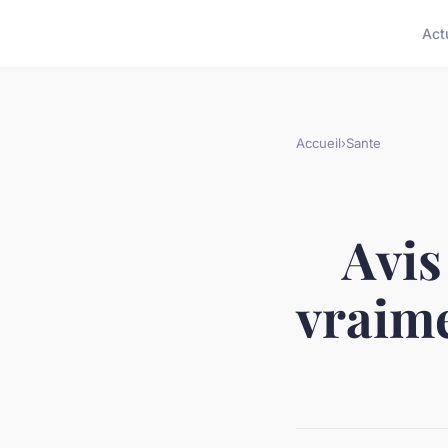
Act
Accueil
›
Sante
Avis
vraime