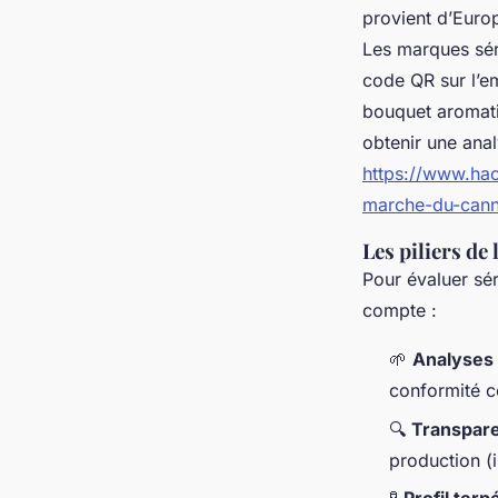
provient d’Europ
Les marques séri
code QR sur l’e
bouquet aromatiq
obtenir une anal
https://www.ha
marche-du-canna
Les piliers de
Pour évaluer sér
compte :
🌱
Analyses 
conformité c
🔍
Transpare
production (