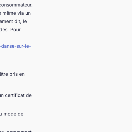
e consommateur.
is même via un
ement dit, le
ïdes. Pour
danse-sur-le-
tre pris en
n certificat de
 du mode de