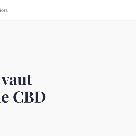
iors
 vaut
 de CBD