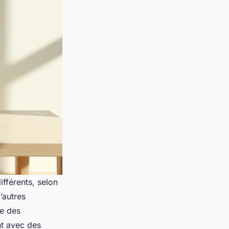
fférents, selon
’autres
ue des
nt avec des