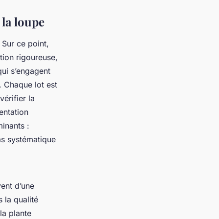
 la loupe
Sur ce point,
tion rigoureuse,
qui s’engagent
s. Chaque lot est
érifier la
entation
inants :
as systématique
vent d’une
 la qualité
 la plante