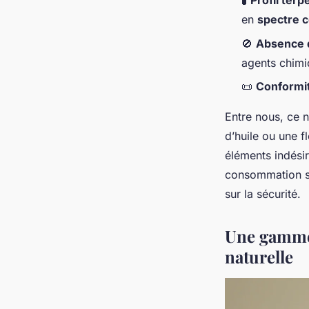
🧪
Profil ter
en
spectre 
🚫
Absence d
agents chim
📜
Conformit
Entre nous, ce n
d’huile ou une f
éléments indésir
consommation ser
sur la sécurité.
Une gamme 
naturelle