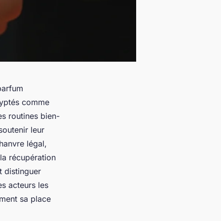
 parfum
cryptés comme
es routines bien-
outenir leur
hanvre légal,
 la récupération
 distinguer
es acteurs les
iment sa place